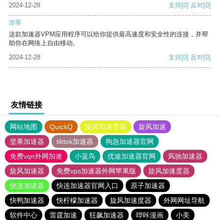
2024-12-28
支持
[0]
反对
[0]
游客
这款加速器VPM应用程序可以给你提供最高速度和安全性的连接，并帮
助你在网络上自由移动。
2024-12-28
支持
[0]
反对
[0]
友情链接
网站地图
QuickQ
旋风加速度器
旋风加速
坚果加速器
tiktok加速器
狗急加速器官网
免费vqn外网加速
小蓝鸟
优途加速器官网
风驰加速器
旋风加速器
免费vps加速器外网苹果版
旋风加速度器
快连加速器
快连加速器官网入口
原子加速器
快鸭加速器
快柠檬加速器
旋风加速度器
外网网址导航
软件中心
雷霆加速
狂飙加速器
哔咔漫画
小美