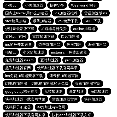
小美vpn
小美加速器
快鸭VPN
Westworld 梯子
国内上twitter用什么加速器
ios加速器推荐
雷霆加速版ins
xfcc旋风加速
暴风加速器
vpv免费下载
ikuuu下载
烧饼哥最新版下载
加速器每日免费
outline加速器
旋风vqn官网
雷霆加速下载
疾风加速器
ins的免费加速器
烧饼哥加速器
黑洞加速
海鸥加速器
猫猫云
小火箭加速器
instagram 免费加速器
免费加速器steam
夏时加速器
pixiv加速器
起飞加速器官网
快鸭加速器下载官网苹果
ins免费加速器安卓下载
速云梯加速器官网
闪电猫加速器 – 闪电猫加速器30天免费
香蕉加速器官网
googleplay梯子推荐
荔枝加速器
黑豹加速
海鸥加速度
快鸭加速器下载官网苹果
雷轰加速器官网
快鸭加速器
快鸭梯子加速器
神灯加速npv官网
快鸭加速器下载官网安卓
快鸭app加速器下载安卓