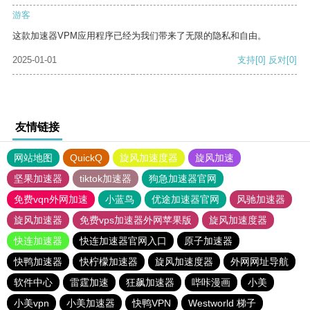
游客
这款加速器VPM应用程序已经为我们带来了无限的隐私和自由。
2025-01-01
支持
[0]
反对
[0]
友情链接
网站地图
QuickQ
旋风加速度器
旋风加速
坚果加速器
tiktok加速器
狗急加速器官网
免费vqn外网加速
小蓝鸟
优途加速器官网
风驰加速器
旋风加速器
免费vps加速器外网苹果版
旋风加速度器
快连加速器
快连加速器官网入口
原子加速器
快鸭加速器
快柠檬加速器
旋风加速度器
外网网址导航
软件中心
雷霆加速
狂飙加速器
哔咔漫画
小美
小美vpn
小美加速器
快鸭VPN
Westworld 梯子