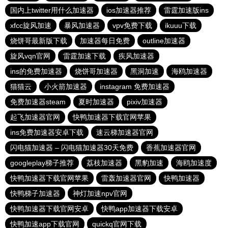
国内上twitter用什么加速器
ios加速器推荐
雷霆加速版ins
xfcc旋风加速
暴风加速器
vpv免费下载
ikuuu下载
烧饼哥最新版下载
加速器每日免费
outline加速器
旋风vqn官网
雷霆加速下载
疾风加速器
ins的免费加速器
烧饼哥加速器
黑洞加速
海鸥加速器
猫猫云
小火箭加速器
instagram 免费加速器
免费加速器steam
夏时加速器
pixiv加速器
起飞加速器官网
快鸭加速器下载官网苹果
ins免费加速器安卓下载
速云梯加速器官网
闪电猫加速器 – 闪电猫加速器30天免费
香蕉加速器官网
googleplay梯子推荐
荔枝加速器
黑豹加速
海鸥加速度
快鸭加速器下载官网苹果
雷轰加速器官网
快鸭加速器
快鸭梯子加速器
神灯加速npv官网
快鸭加速器下载官网安卓
快鸭app加速器下载安卓
快鸭加速app下载官网
quickq官网下载