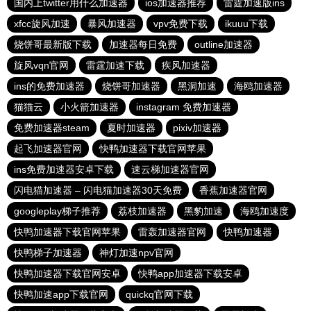
国内上twitter用什么加速器
ios加速器推荐
雷霆加速版ins
xfcc旋风加速
暴风加速器
vpv免费下载
ikuuu下载
烧饼哥最新版下载
加速器每日免费
outline加速器
旋风vqn官网
雷霆加速下载
疾风加速器
ins的免费加速器
烧饼哥加速器
黑洞加速
海鸥加速器
猫猫云
小火箭加速器
instagram 免费加速器
免费加速器steam
夏时加速器
pixiv加速器
起飞加速器官网
快鸭加速器下载官网苹果
ins免费加速器安卓下载
速云梯加速器官网
闪电猫加速器 – 闪电猫加速器30天免费
香蕉加速器官网
googleplay梯子推荐
荔枝加速器
黑豹加速
海鸥加速度
快鸭加速器下载官网苹果
雷轰加速器官网
快鸭加速器
快鸭梯子加速器
神灯加速npv官网
快鸭加速器下载官网安卓
快鸭app加速器下载安卓
快鸭加速app下载官网
quickq官网下载