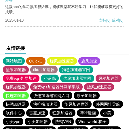
这款app的学习氛围很浓厚，能够激励我不断学习，让我能够取得更好的
成绩。
2025-01-13
支持
[0]
反对
[0]
友情链接
网站地图
QuickQ
旋风加速度器
旋风加速
坚果加速器
tiktok加速器
狗急加速器官网
免费vqn外网加速
小蓝鸟
优途加速器官网
风驰加速器
旋风加速器
免费vps加速器外网苹果版
旋风加速度器
快连加速器
快连加速器官网入口
原子加速器
快鸭加速器
快柠檬加速器
旋风加速度器
外网网址导航
软件中心
雷霆加速
狂飙加速器
哔咔漫画
小美
小美vpn
小美加速器
快鸭VPN
Westworld 梯子