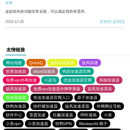
游客
这款软件的功能非常全面，可以满足我所有需求。
2024-12-26
支持
[0]
反对
[0]
友情链接
网站地图
QuickQ
旋风加速度器
旋风加速
坚果加速器
tiktok加速器
狗急加速器官网
免费vqn外网加速
小蓝鸟
优途加速器官网
风驰加速器
旋风加速器
免费vps加速器外网苹果版
旋风加速度器
快连加速器
快连加速器官网入口
原子加速器
快鸭加速器
快柠檬加速器
旋风加速度器
外网网址导航
软件中心
雷霆加速
狂飙加速器
哔咔漫画
小美
小美vpn
小美加速器
快鸭VPN
Westworld 梯子