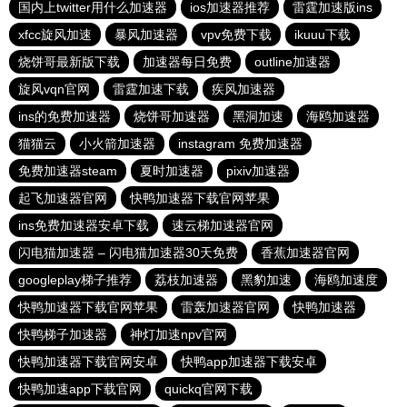
国内上twitter用什么加速器
ios加速器推荐
雷霆加速版ins
xfcc旋风加速
暴风加速器
vpv免费下载
ikuuu下载
烧饼哥最新版下载
加速器每日免费
outline加速器
旋风vqn官网
雷霆加速下载
疾风加速器
ins的免费加速器
烧饼哥加速器
黑洞加速
海鸥加速器
猫猫云
小火箭加速器
instagram 免费加速器
免费加速器steam
夏时加速器
pixiv加速器
起飞加速器官网
快鸭加速器下载官网苹果
ins免费加速器安卓下载
速云梯加速器官网
闪电猫加速器 – 闪电猫加速器30天免费
香蕉加速器官网
googleplay梯子推荐
荔枝加速器
黑豹加速
海鸥加速度
快鸭加速器下载官网苹果
雷轰加速器官网
快鸭加速器
快鸭梯子加速器
神灯加速npv官网
快鸭加速器下载官网安卓
快鸭app加速器下载安卓
快鸭加速app下载官网
quickq官网下载