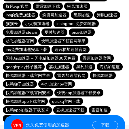
旋风vqn官网
雷霆加速下载
疾风加速器
ins的免费加速器
烧饼哥加速器
黑洞加速
海鸥加速器
猫猫云
小火箭加速器
instagram 免费加速器
免费加速器steam
夏时加速器
pixiv加速器
起飞加速器官网
快鸭加速器下载官网苹果
ins免费加速器安卓下载
速云梯加速器官网
闪电猫加速器 – 闪电猫加速器30天免费
香蕉加速器官网
googleplay梯子推荐
荔枝加速器
黑豹加速
海鸥加速度
快鸭加速器下载官网苹果
雷轰加速器官网
快鸭加速器
快鸭梯子加速器
神灯加速npv官网
快鸭加速器下载官网安卓
快鸭app加速器下载安卓
快鸭加速app下载官网
quickq官网下载
快鸭app加速器下载安卓
云梯加速器下载
雷霆加速
tiktok加速器梯子
原子加速器
永久免费使用的加速器
下载