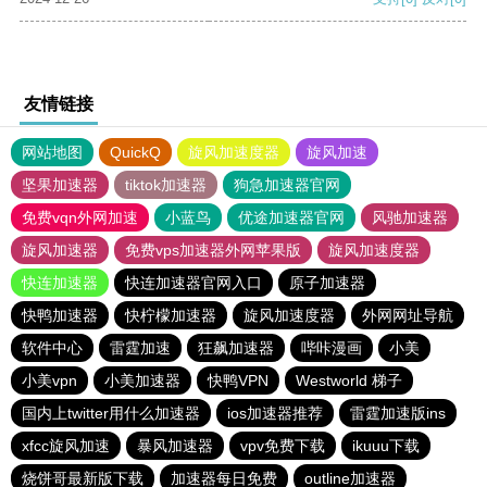
友情链接
网站地图
QuickQ
旋风加速度器
旋风加速
坚果加速器
tiktok加速器
狗急加速器官网
免费vqn外网加速
小蓝鸟
优途加速器官网
风驰加速器
旋风加速器
免费vps加速器外网苹果版
旋风加速度器
快连加速器
快连加速器官网入口
原子加速器
快鸭加速器
快柠檬加速器
旋风加速度器
外网网址导航
软件中心
雷霆加速
狂飙加速器
哔咔漫画
小美
小美vpn
小美加速器
快鸭VPN
Westworld 梯子
国内上twitter用什么加速器
ios加速器推荐
雷霆加速版ins
xfcc旋风加速
暴风加速器
vpv免费下载
ikuuu下载
烧饼哥最新版下载
加速器每日免费
outline加速器