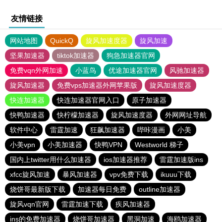
友情链接
网站地图
QuickQ
旋风加速度器
旋风加速
坚果加速器
tiktok加速器
狗急加速器官网
免费vqn外网加速
小蓝鸟
优途加速器官网
风驰加速器
旋风加速器
免费vps加速器外网苹果版
旋风加速度器
快连加速器
快连加速器官网入口
原子加速器
快鸭加速器
快柠檬加速器
旋风加速度器
外网网址导航
软件中心
雷霆加速
狂飙加速器
哔咔漫画
小美
小美vpn
小美加速器
快鸭VPN
Westworld 梯子
国内上twitter用什么加速器
ios加速器推荐
雷霆加速版ins
xfcc旋风加速
暴风加速器
vpv免费下载
ikuuu下载
烧饼哥最新版下载
加速器每日免费
outline加速器
旋风vqn官网
雷霆加速下载
疾风加速器
ins的免费加速器
烧饼哥加速器
黑洞加速
海鸥加速器