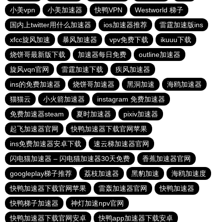
小美vpn
小美加速器
快鸭VPN
Westworld 梯子
国内上twitter用什么加速器
ios加速器推荐
雷霆加速版ins
xfcc旋风加速
暴风加速器
vpv免费下载
ikuuu下载
烧饼哥最新版下载
加速器每日免费
outline加速器
旋风vqn官网
雷霆加速下载
疾风加速器
ins的免费加速器
烧饼哥加速器
黑洞加速
海鸥加速器
猫猫云
小火箭加速器
instagram 免费加速器
免费加速器steam
夏时加速器
pixiv加速器
起飞加速器官网
快鸭加速器下载官网苹果
ins免费加速器安卓下载
速云梯加速器官网
闪电猫加速器 – 闪电猫加速器30天免费
香蕉加速器官网
googleplay梯子推荐
荔枝加速器
黑豹加速
海鸥加速度
快鸭加速器下载官网苹果
雷轰加速器官网
快鸭加速器
快鸭梯子加速器
神灯加速npv官网
快鸭加速器下载官网安卓
快鸭app加速器下载安卓