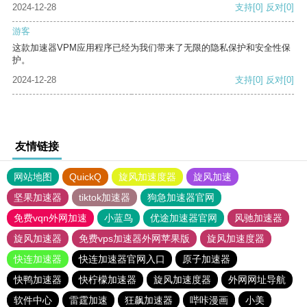
2024-12-28
支持
[0]
反对
[0]
游客
这款加速器VPM应用程序已经为我们带来了无限的隐私保护和安全性保
护。
2024-12-28
支持
[0]
反对
[0]
友情链接
网站地图
QuickQ
旋风加速度器
旋风加速
坚果加速器
tiktok加速器
狗急加速器官网
免费vqn外网加速
小蓝鸟
优途加速器官网
风驰加速器
旋风加速器
免费vps加速器外网苹果版
旋风加速度器
快连加速器
快连加速器官网入口
原子加速器
快鸭加速器
快柠檬加速器
旋风加速度器
外网网址导航
软件中心
雷霆加速
狂飙加速器
哔咔漫画
小美